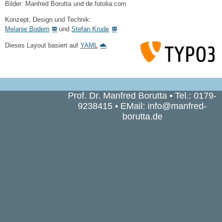
Bilder: Manfred Borutta und de.fotolia.com
Konzept, Design und Technik:
Melanie Bodem
und
Stefan Krude
Dieses Layout basiert auf
YAML
.
Prof. Dr. Manfred Borutta • Tel.: 0179-
9238415 • EMail:
info
@
manfred-
borutta.de