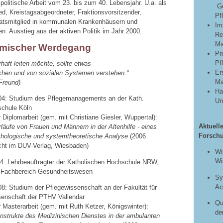
litische Arbeit vom 23. bis zum 40. Lebensjahr. U.a. als
Ge
ed, Kreistagsabgeordneter, Fraktionsvorsitzender,
Pf
ratsmitglied in kommunalen Krankenhäusern und
Im
n. Ausstieg aus der aktiven Politik im Jahr 2000.
Re
Ma
mischer Werdegang
Pr
Pf
haft leiten möchte, sollte etwas
Er
hen und von sozialen Systemen verstehen.“
Ma
 Freund)
Ha
04: Studium des Pflegemanagements an der Kath.
Un
chule Köln
Diplomarbeit (gem. mit Christiane Giesler, Wuppertal):
Aktuell
rläufe von Frauen und Männern in der Altenhilfe - eines
Forsch
chologische und systemtheoretische Analyse
(2006
icht im DUV-Verlag, Wiesbaden)
Wi
Wi
14: Lehrbeauftragter der Katholischen Hochschule NRW,
, Fachbereich Gesundheitswesen
Sy
Ac
8: Studium der Pflegewissenschaft an der Fakultät für
senschaft der PTHV Vallendar
Qu
Masterarbeit (gem. mit Ruth Ketzer, Königswinter):
de
nstrukte des Medizinischen Dienstes in der ambulanten