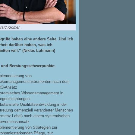
arald Krömer
egriffe haben eine andere Seite. Und ich
arheit darüber haben, was ich
ießen will.“ (Niklas Luhmann)
- und Beratungsschwerpunkte:
plementierung von
sikomanagementinstrumenten nach dem
O-Ansatz
stemisches Wissensmanagement in
legeeinrichtungen
bstanzielle Qualitätsentwicklung in der
treuung demenziell veränderter Menschen
emenz-Label) nach einem systemischen
terventionsansatz
plementierung von Strategien zur
tonomiestärkenden Pflege, zur