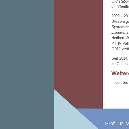
und statio
veröffentl
2009 – 20
Wissensge
Systemthe
Expertenst
Heribert W
PTHV Vall
(2012 verö
Seit 2014
im Gesund
Weiter
finden Sie
Prof. Dr. 