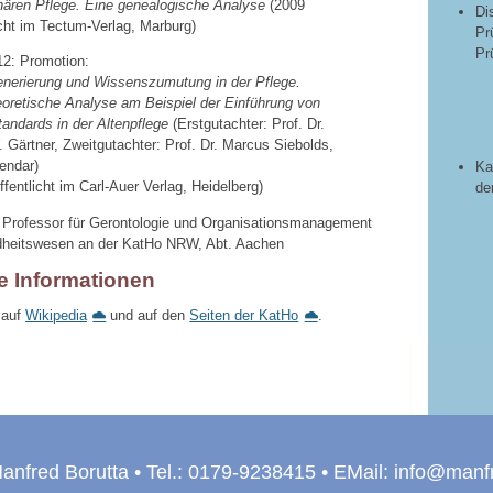
nären Pflege. Eine genealogische Analyse
(2009
Di
icht im Tectum-Verlag, Marburg)
Pr
Pr
12: Promotion:
nerierung und Wissenszumutung in der Pflege.
oretische Analyse am Beispiel der Einführung von
andards in der Altenpflege
(Erstgutachter: Prof. Dr.
. Gärtner, Zweitgutachter: Prof. Dr. Marcus Siebolds,
endar)
Ka
ffentlicht im Carl-Auer Verlag, Heidelberg)
de
: Professor für Gerontologie und Organisationsmanagement
heitswesen an der KatHo NRW, Abt. Aachen
e Informationen
 auf
Wikipedia
und auf den
Seiten der KatHo
.
Manfred Borutta • Tel.: 0179-9238415 • EMail:
info
@
manfr