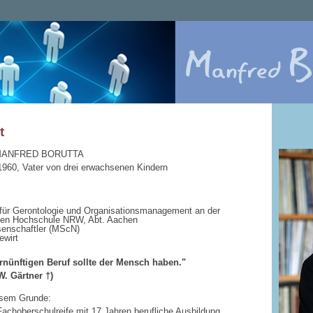
t
. MANFRED BORUTTA
1960, Vater von drei erwachsenen Kindern
 für Gerontologie und Organisationsmanagement an der
hen Hochschule NRW, Abt. Aachen
senschaftler (MScN)
ewirt
rnünftigen Beruf sollte der Mensch haben."
W. Gärtner †)
sem Grunde:
achoberschulreife mit 17 Jahren berufliche Ausbildung