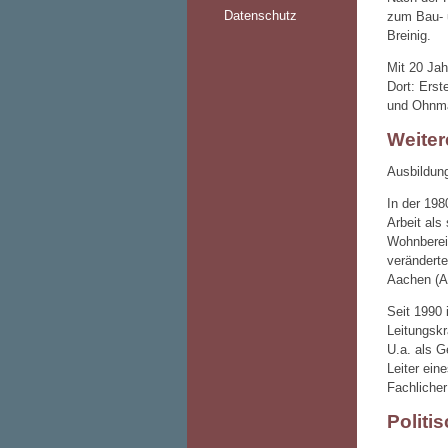
Datenschutz
zum Bau- u
Breinig.
Mit 20 Jah
Dort: Erst
und Ohnma
Weiter
Ausbildun
In der 198
Arbeit als
Wohnbereic
veränderte
Aachen (A
Seit 1990 
Leitungskrä
U.a. als G
Leiter ein
Fachlicher
Politi