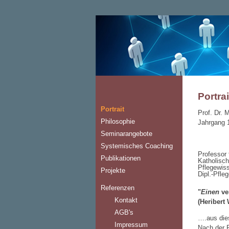
Portrai
Portrait
Prof. Dr
Philosophie
Jahrgang 
Seminarangebote
Systemisches Coaching
Professor
Publikationen
Katholisc
Pflegewis
Projekte
Dipl.-Pfleg
Referenzen
"
Einen
ve
Kontakt
(Heribert 
AGB's
….aus die
Impressum
Nach der F