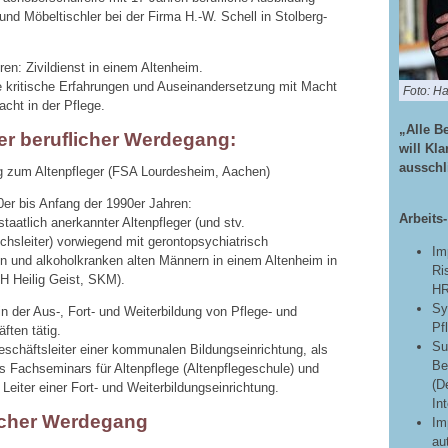
nd Möbeltischler bei der Firma H.-W. Schell in Stolberg-
ren: Zivildienst in einem Altenheim.
e kritische Erfahrungen und Auseinandersetzung mit Macht
Foto: H
cht in der Pflege.
„Alle B
er beruflicher Werdegang:
will Kl
ausschl
g zum Altenpfleger (FSA Lourdesheim, Aachen)
0er bis Anfang der 1990er Jahren:
Arbeits
 staatlich anerkannter Altenpfleger (und stv.
hsleiter) vorwiegend mit gerontopsychiatrisch
Im
n und alkoholkranken alten Männern in einem Altenheim in
Ri
H Heilig Geist, SKM).
HR
Sy
in der Aus-, Fort- und Weiterbildung von Pflege- und
Pf
ften tätig.
Su
eschäftsleiter einer kommunalen Bildungseinrichtung, als
Be
es Fachseminars für Altenpflege (Altenpflegeschule) und
(D
 Leiter einer Fort- und Weiterbildungseinrichtung.
In
scher Werdegang
Im
au