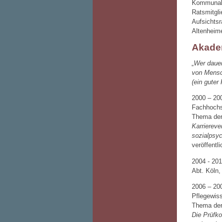
Kommunalpo
Ratsmitgli
Aufsichts
Altenheime
Akade
„Wer dauer
von Mensc
(ein guter
2000 – 20
Fachhochs
Thema der 
Karriereve
sozialpsy
veröffentl
2004 - 20
Abt. Köln
2006 – 200
Pflegewis
Thema der 
Die Prüfko